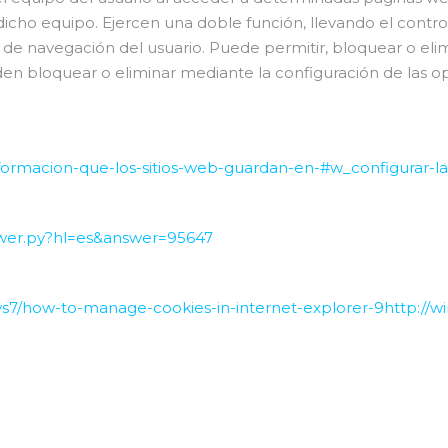
icho equipo. Ejercen una doble función, llevando el contro
de navegación del usuario. Puede permitir, bloquear o elimi
den bloquear o eliminar mediante la configuración de las o
informacion-que-los-sitios-web-guardan-en-#w_configurar-l
swer.py?hl=es&answer=95647
ws7/how-to-manage-cookies-in-internet-explorer-9
http://w