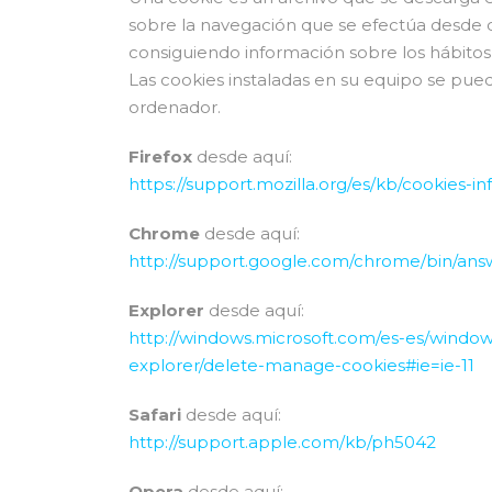
sobre la navegación que se efectúa desde d
consiguiendo información sobre los hábitos 
Las cookies instaladas en su equipo se pue
ordenador.
Firefox
desde aquí:
https://support.mozilla.org/es/kb/cookies-
Chrome
desde aquí:
http://support.google.com/chrome/bin/an
Explorer
desde aquí:
http://windows.microsoft.com/es-es/windo
explorer/delete-manage-cookies#ie=ie-11
Safari
desde aquí:
http://support.apple.com/kb/ph5042
Opera
desde aquí: