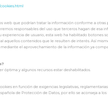
/cookies.html
os web que podrían tratar la información conforme a otras pol
eremos responsables del uso que terceros hagan de esa inf
u experiencia de usuario, esta web ha habilitado botones so
l aquellos contenidos que le resulten de interés. Así mismo,
b mediante el aprovechamiento de la información ya compar
s?
r óptima y algunos recursos estar deshabilitados.
ookies en función de exigencias legislativas, reglamentarias,
Española de Protección de Datos, por ello se aconseja a los 